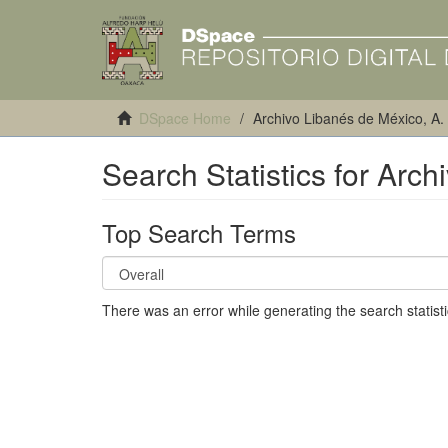
DSpace Home
Archivo Libanés de México, A.
Search Statistics for Arc
Top Search Terms
There was an error while generating the search statistic