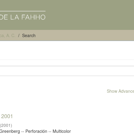
ca, A. C.
Search
Show Advanced
o 2001
(
2001
)
Greenberg -- Perforación -- Multicolor