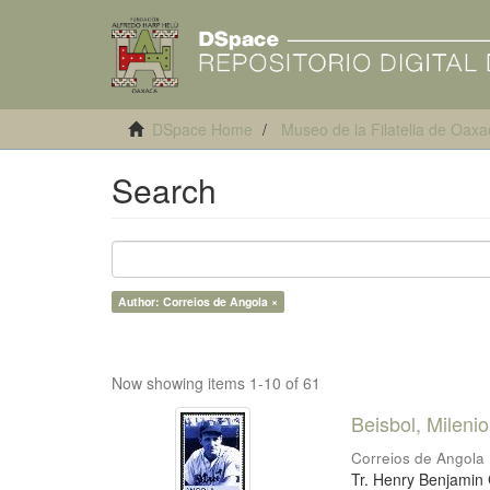
DSpace Home
Museo de la Filatelia de Oaxa
Search
Author: Correios de Angola ×
Now showing items 1-10 of 61
Beisbol, Mileni
Correios de Angola
Tr. Henry Benjamin 