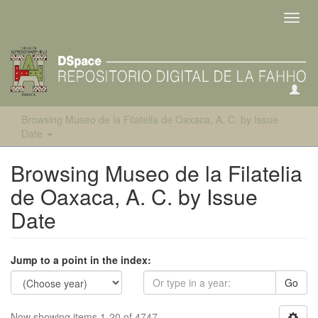
Toggl
navig
Browsing Museo de la Filatelia de Oaxaca, A. C. by Issue
Date
Browsing Museo de la Filatelia
de Oaxaca, A. C. by Issue
Date
Jump to a point in the index:
Go
Now showing items 1-20 of 4747