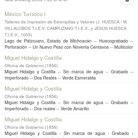
México Turístico I
Talleres de Impresión de Estampillas y Valores
(
J. HUESCA / M.
VILLALOBOS T.I.E.V. CAMPUZANO T.I.E.V., y JESÚS HUESCA
T.I.E.V.
,
1003
)
Lago de Pátzcuaro, Estado de Michoacán -- Huecograbado --
Perforación -- Un Nuevo Peso con Noventa Centavos -- Multicolor
Miguel Hidalgo y Costilla
Oficina de Gobierno
(
1856
)
Miguel Hidalgo y Costilla -- Sin marca de agua -- Grabado --
Imperforado -- Dos Reales -- Verde Esmeralda
Miguel Hidalgo y Costilla
Oficina de Gobierno
(
1856
)
Miguel Hidalgo y Costilla -- Sin marca de agua -- Grabado --
Imperforado -- Dos reales -- Verde Amarillo
Miguel Hidalgo y Costilla
Oficina de Gobierno
(
1856
)
Miguel Hidalgo y Costilla - Sin marca de agua - Grabado -