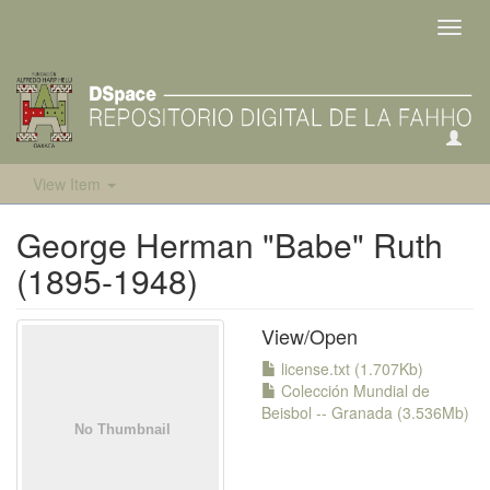
Toggl
navig
View Item
George Herman "Babe" Ruth
(1895-1948)
View/
Open
license.txt (1.707Kb)
Colección Mundial de
Beisbol -- Granada (3.536Mb)