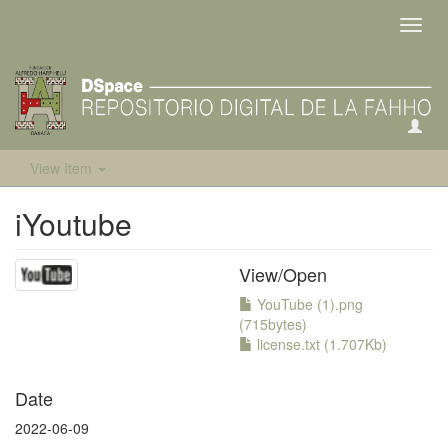
Toggl
navig
View Item
iYoutube
View/
Open
YouTube (1).png
(715bytes)
license.txt (1.707Kb)
Date
2022-06-09