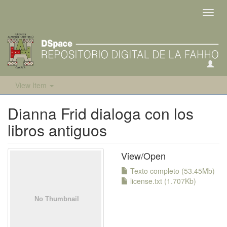
Toggl
navig
View Item
Dianna Frid dialoga con los
libros antiguos
View/
Open
Texto completo (53.45Mb)
license.txt (1.707Kb)