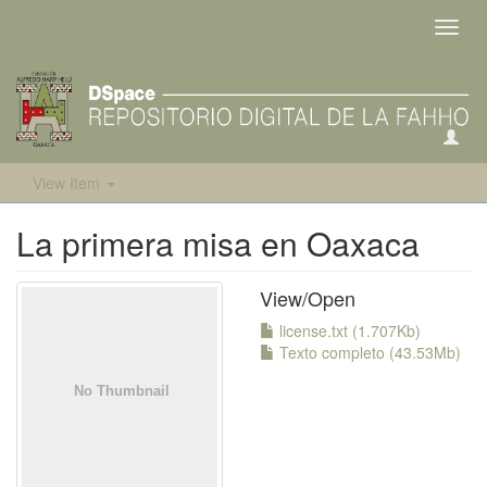
Toggl
navig
View Item
La primera misa en Oaxaca
View/
Open
license.txt (1.707Kb)
Texto completo (43.53Mb)