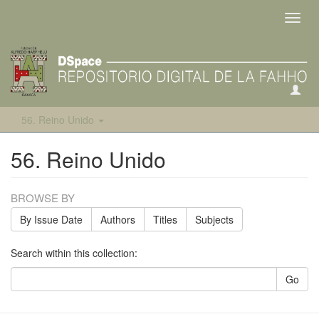
Toggl
navig
56. Reino Unido
56. Reino Unido
BROWSE BY
By Issue Date
Authors
Titles
Subjects
Search within this collection:
Go