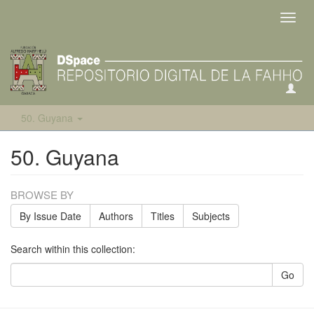
Toggl
navig
50. Guyana
50. Guyana
BROWSE BY
By Issue Date
Authors
Titles
Subjects
Search within this collection:
Go