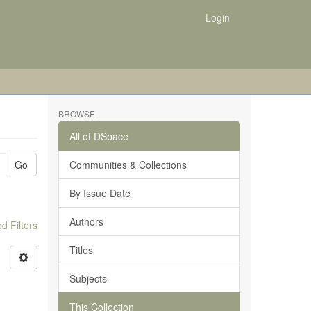
Login
BROWSE
All of DSpace
Go
Communities & Collections
By Issue Date
Authors
 Filters
Titles
Subjects
This Collection