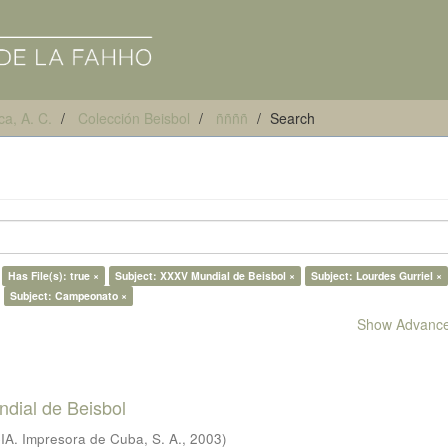
ca, A. C.
Colección Beisbol
ññññ
Search
Has File(s): true ×
Subject: XXXV Mundial de Beisbol ×
Subject: Lourdes Gurriel ×
Subject: Campeonato ×
Show Advanced
ial de Beisbol
IA. Impresora de Cuba, S. A.
,
2003
)