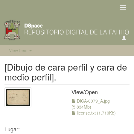
Toggl
navig
View Item
[Dibujo de cara perfil y cara de
medio perfil].
View/
Open
DICA-0079_A.jpg
(5.834Mb)
license.txt (1.710Kb)
Lugar: