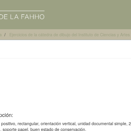
a
Ejercicios de la cátedra de dibujo del Instituto de Ciencias y Art
pción:
: positivo, rectangular, orientación vertical, unidad documental simple, 
, soporte papel, buen estado de conservación.