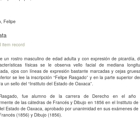
, Felipe
ata
l item record
e un rostro masculino de edad adulta y con expresión de picardía, d
acterísticas físicas se le observa vello facial de mediana longitu
iada, ojos con líneas de expresión bastante marcadas y cejas gruesa
nferior se lee la inscripción “Felipe Rasgado” y en la parte superior d
a un sello del “Instituto del Estado de Oaxaca”.
 Rasgado, fue alumno de la carrera de Derecho en el año 
rmente de las cátedras de Francés y Dibujo en 1856 en el Instituto de
 del Estado de Oaxaca, aprobado por unanimidad en sus exámenes de
Francés (1856) y Dibujo (1856).