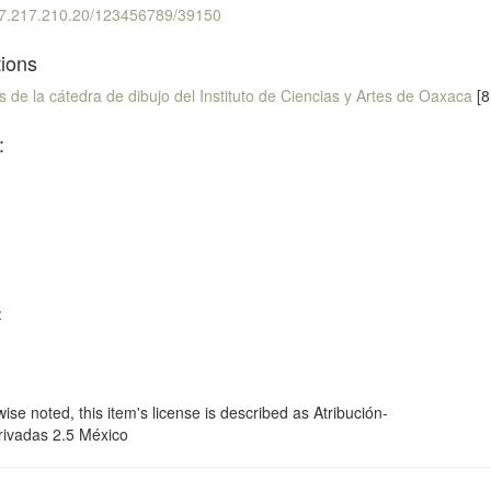
187.217.210.20/123456789/39150
tions
os de la cátedra de dibujo del Instituto de Ciencias y Artes de Oaxaca
[8
:
:
se noted, this item's license is described as Atribución-
ivadas 2.5 México