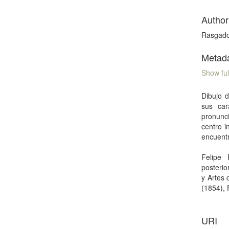
Author
Rasgado
Metad
Show ful
Dibujo d
sus car
pronunc
centro i
encuentr
Felipe
posterio
y Artes
(1854), 
URI