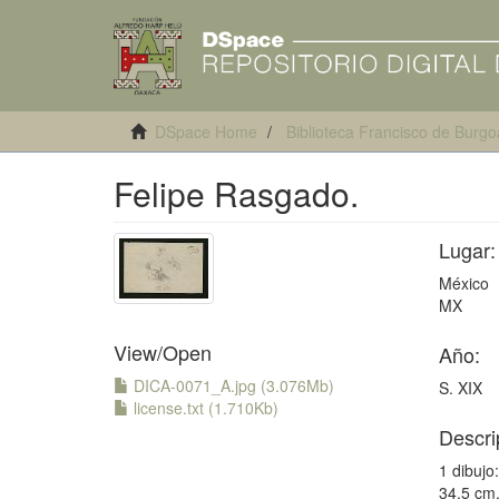
DSpace Home
Biblioteca Francisco de Burgo
Felipe Rasgado.
Lugar:
México
MX
View/
Open
Año:
DICA-0071_A.jpg (3.076Mb)
S. XIX
license.txt (1.710Kb)
Descri
1 dibujo
34.5 cm.