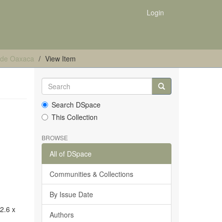
Login
es de Oaxaca
View Item
Search DSpace
This Collection
BROWSE
All of DSpace
Communities & Collections
By Issue Date
22.6 x
Authors