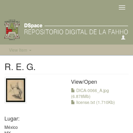
Toggl
navig
View Item
R. E. G.
View/
Open
DICA-0066_A.jpg
(6.878Mb)
license.txt (1.710Kb)
Lugar:
México