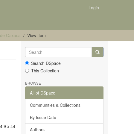
Login
es de Oaxaca
View Item
Search DSpace
This Collection
BROWSE
All of DSpace
Communities & Collections
By Issue Date
34.9 x 44
Authors