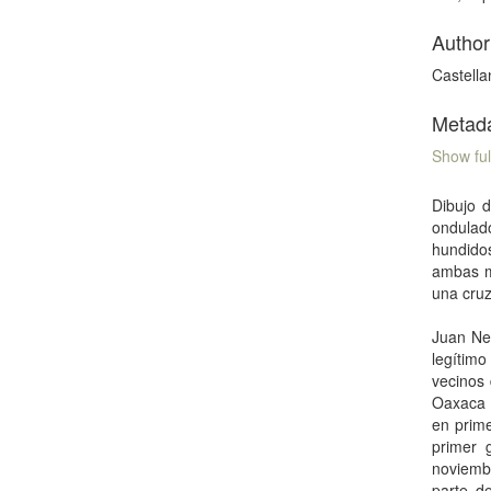
Author
Castell
Metad
Show ful
Dibujo 
ondulad
hundido
ambas ma
una cruz
Juan Ne
legítim
vecinos 
Oaxaca e
en prime
primer 
noviemb
parte d