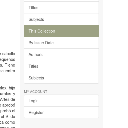
Titles
Subjects
This Collection
By Issue Date
 cabello
Authors
pequeños
s. Tiene
Titles
encuentra
Subjects
ox, hijo
MY ACCOUNT
urales y
 Artes de
Login
e aprobó
probó el
Register
 el 6 de
ica como
obado en