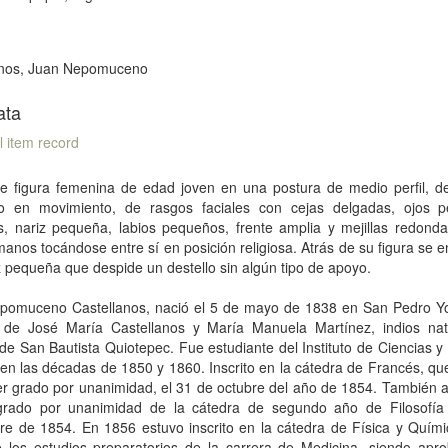
anos, Juan Nepomuceno
ata
l item record
de figura femenina de edad joven en una postura de medio perfil, de
o en movimiento, de rasgos faciales con cejas delgadas, ojos 
s, nariz pequeña, labios pequeños, frente amplia y mejillas redonda
nos tocándose entre sí en posición religiosa. Atrás de su figura se 
 pequeña que despide un destello sin algún tipo de apoyo.
pomuceno Castellanos, nació el 5 de mayo de 1838 en San Pedro Yol
o de José María Castellanos y María Manuela Martínez, indios nat
de San Bautista Quiotepec. Fue estudiante del Instituto de Ciencias y
n las décadas de 1850 y 1860. Inscrito en la cátedra de Francés, qu
r grado por unanimidad, el 31 de octubre del año de 1854. También a
grado por unanimidad de la cátedra de segundo año de Filosofía
re de 1854. En 1856 estuvo inscrito en la cátedra de Física y Quím
e los estudios preparatorios de la carrera de Medicina, siendo apr