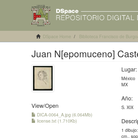
DSpace Home
Biblioteca Francisco de Burgo
Juan N[epomuceno] Caste
Lugar:
México
MX
Año:
View/
Open
S. XIX
DICA-0064_A.jpg (6.064Mb)
Descri
license.txt (1.710Kb)
1 dibujo
cm., sop