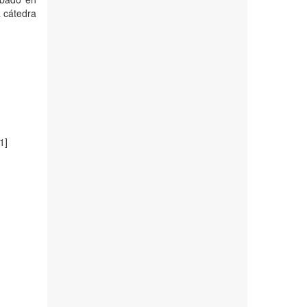
 cátedra
1]