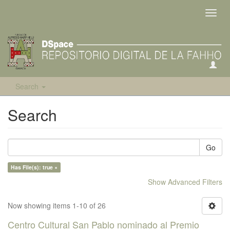
Toggl
navig
Search
Search
Go
Has File(s): true ×
Show Advanced Filters
Now showing items 1-10 of 26
Centro Cultural San Pablo nominado al Premio