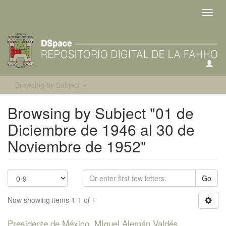
Toggl
navig
Browsing by Subject
Browsing by Subject "01 de
Diciembre de 1946 al 30 de
Noviembre de 1952"
Go
Now showing items 1-1 of 1
Presidente de México. MIguel Alemán Valdés