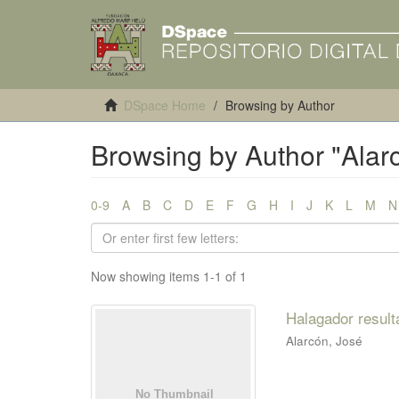
DSpace Home
Browsing by Author
Browsing by Author "Alar
0-9
A
B
C
D
E
F
G
H
I
J
K
L
M
N
Now showing items 1-1 of 1
Halagador result
Alarcón, José