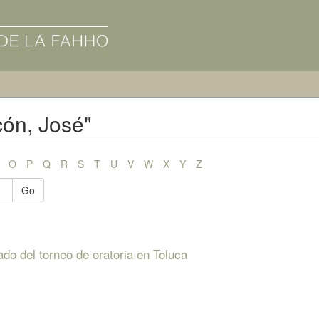
cón, José"
O
P
Q
R
S
T
U
V
W
X
Y
Z
Go
ado del torneo de oratoria en Toluca