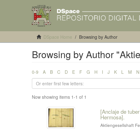
DSpace Home
Browsing by Author
Browsing by Author "Akti
0-9
A
B
C
D
E
F
G
H
I
J
K
L
M
N
Now showing items 1-1 of 1
[Anclaje de tuber
Hermosa].
Aktiengesellshaft F