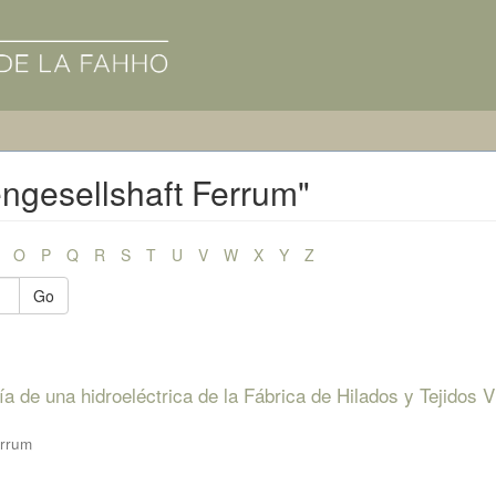
engesellshaft Ferrum"
O
P
Q
R
S
T
U
V
W
X
Y
Z
Go
ía de una hidroeléctrica de la Fábrica de Hilados y Tejidos V
errum