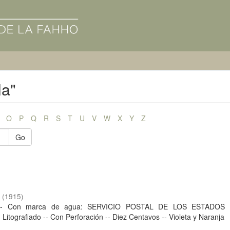
la"
O
P
Q
R
S
T
U
V
W
X
Y
Z
Go
o
(
1915
)
s -- Con marca de agua: SERVICIO POSTAL DE LOS ESTADOS
Litografiado -- Con Perforación -- Diez Centavos -- Violeta y Naranja