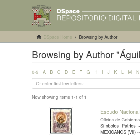
DSpace Home
Browsing by Author
Browsing by Author "Águi
0-9
A
B
C
D
E
F
G
H
I
J
K
L
M
N
Now showing items 1-1 of 1
Escudo Nacional
Oficina de Gobiern
Símbolos Patrio
MEXICANOS (VII) -- 