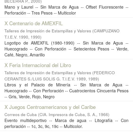
BECERRA P.
,
2000
)
Mano y Laurel -- Sin Marca de Agua -- Offset Fluorescente --
Perforación -- Tres Pesos -- Multicolor
X Centenario de AMEXFIL
Talleres de Impresión de Estampillas y Valores
(
CAMPUZANO
T.I.E.V. 1990
,
1990
)
Logotipo de AMEXFIL (1980-1990) -- Sin Marca de Agua --
Huecogrado -- Con Perforación -- Setecientos Pesos -- Verde,
Café, Negro, Amarillo
X Feria Internacional del Libro
Talleres de Impresión de Estampillas y Valores
(
FEDERICO
CERANTES S./LUIS SOLIS G. T.I.E.V. 1989
,
1989
)
Libros y el Palacio de Minería -- Sin Marca de Agua --
Huecogrado -- Con Perforación -- Cuatrocientos Cincuenta Pesos
-- Gris, Verde, Rojo, Negro
X Juegos Centroamericanos y del Caribe
Correos de Cuba
(
CIA. Impresora de Cuba, S. A.
,
1966
)
Evento multideportivo -- Marca de agua -- Litografía -- Con
perforación -- 1c, 3c, 9c, 19c -- Multicolor.