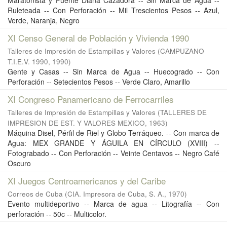
Maratonista y Fuente Diana Cazadora -- Sin Marca de Agua --
Ruleteada -- Con Perforación -- Mil Trescientos Pesos -- Azul,
Verde, Naranja, Negro
XI Censo General de Población y Vivienda 1990
Talleres de Impresión de Estampillas y Valores
(
CAMPUZANO
T.I.E.V. 1990
,
1990
)
Gente y Casas -- Sin Marca de Agua -- Huecogrado -- Con
Perforación -- Setecientos Pesos -- Verde Claro, Amarillo
XI Congreso Panamericano de Ferrocarriles
Talleres de Impresión de Estampillas y Valores
(
TALLERES DE
IMPRESION DE EST. Y VALORES MEXICO
,
1963
)
Máquina Disel, Pérfil de Riel y Globo Terráqueo. -- Con marca de
Agua: MEX GRANDE Y ÁGUILA EN CÍRCULO (XVIII) --
Fotograbado -- Con Perforación -- Veinte Centavos -- Negro Café
Oscuro
XI Juegos Centroamericanos y del Caribe
Correos de Cuba
(
CIA. Impresora de Cuba, S. A.
,
1970
)
Evento multideportivo -- Marca de agua -- Litografía -- Con
perforación -- 50c -- Multicolor.