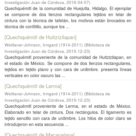
Investigación Juan de Córdova
,
2016-04-07
)
Quechquémitl de la comunidad de Huejutla, Hidalgo. El ejemplar
se compone de dos lienzos rectangulares tejidos en telar de
cintura con la técnica de tafetán, los motivos están brocados en
técnica de confitillo, aunque los ...
[Quechquémitl de Huitzizilapan]
Weitlaner-Johnson, Irmgard (1914-2011)
(
Biblioteca de
Investigación Juan de Córdova
,
2015-12-23
)
Quechquémitl proveniente de la comunidad de Huitzizilapan, en
el estado de México. Se compone de dos lienzos rectangulares,
tejidos en tejido plano y con cara de urdimbre. presenta líneas
verticales en color oscuro las ...
[Quechquémitl de Lerma]
Weitlaner-Johnson, Irmgard (1914-2011)
(
Biblioteca de
Investigación Juan de Córdova
,
2015-12-23
)
Quechquémitl proveniente de Lerma, en el estado de México.
Elaborado en telar de cintura. Dos rectángulos. El ligamento es
tejido sencillo con cara de urdimbre. Los hilos de color claro se
introdujeron en esta secuencia ...
[Quechquémitl de Macapalapa]