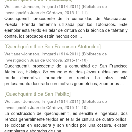
Weitlaner-Johnson, Irmgard (1914-2011)
(
Biblioteca de
Investigación Juan de Córdova
,
2015-11-11
)
Quechquémitl procedente de la comunidad de Macapalapa,
Puebla. Prenda femenina utilizada por los Totonacos. Este
ejemplar está tejido en telar de cintura con la técnica de tafetán y
confite, los brocados están hechos con ...
[Quechquémitl de San Francisco Atotonilco]
Weitlaner-Johnson, Irmgard (1914-2011)
(
Biblioteca de
Investigación Juan de Córdova
,
2015-11-10
)
Quechquémitl procedente de la comunidad de San Francisco
Atotonilco, Hidalgo. Se compone de dos piezas unidas por una
randa decorativa formando un rombo. La pieza está
profusamente decorada con motivos geométricos, zoomorfos ...
[Quechquémitl de San Pablito]
Weitlaner-Johnson, Irmgard (1914-2011)
(
Biblioteca de
Investigación Juan de Córdova
,
2015-11-10
)
La construcción del quechquémitl, es sencilla e ingeniosa, dos
lienzos generalmente tejidos en telar de cintura de cuatro orillos,
se colocan en escuadra y son unidos por una costura, existen
ejemplares elaborados de una ...