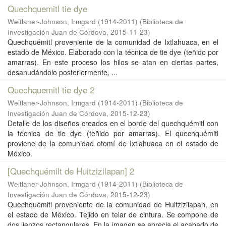
Quechquemitl tie dye
Weitlaner-Johnson, Irmgard (1914-2011)
(
Biblioteca de
Investigación Juan de Córdova
,
2015-11-23
)
Quechquémitl proveniente de la comunidad de Ixtlahuaca, en el
estado de México. Elaborado con la técnica de tie dye (teñido por
amarras). En este proceso los hilos se atan en ciertas partes,
desanudándolo posteriormente, ...
Quechquemitl tie dye 2
Weitlaner-Johnson, Irmgard (1914-2011)
(
Biblioteca de
Investigación Juan de Córdova
,
2015-12-23
)
Detalle de los diseños creados en el borde del quechquémitl con
la técnica de tie dye (teñido por amarras). El quechquémitl
proviene de la comunidad otomí de Ixtlahuaca en el estado de
México.
[Quechquémilt de Huitzizilapan] 2
Weitlaner-Johnson, Irmgard (1914-2011)
(
Biblioteca de
Investigación Juan de Córdova
,
2015-12-23
)
Quechquémitl proveniente de la comunidad de Huitzizilapan, en
el estado de México. Tejido en telar de cintura. Se compone de
dos lienzos rectangulares. En la imagen se aprecia el acabado de