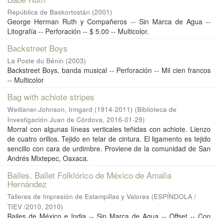
República de Baskortostán
(
2001
)
George Herman Ruth y Compañeros -- Sin Marca de Agua --
Litografía -- Perforación -- $ 5.00 -- Multicolor.
Backstreet Boys
La Poste du Bénin
(
2003
)
Backstreet Boys, banda musical -- Perforación -- Mil cien francos
-- Multicolor
Bag with achiote stripes
Weitlaner-Johnson, Irmgard (1914-2011)
(
Biblioteca de
Investigación Juan de Córdova
,
2016-01-29
)
Morral con algunas líneas verticales teñidas con achiote. Lienzo
de cuatro orillos. Tejido en telar de cintura. El ligamento es tejido
sencillo con cara de urdimbre. Proviene de la comunidad de San
Andrés Mixtepec, Oaxaca.
Bailes. Ballet Folklórico de México de Amalia
Hernández
Talleres de Impresión de Estampillas y Valores
(
ESPÍNDOLA /
TIEV /2010
,
2010
)
Bailes de México e India -- Sin Marca de Agua -- Offset -- Con