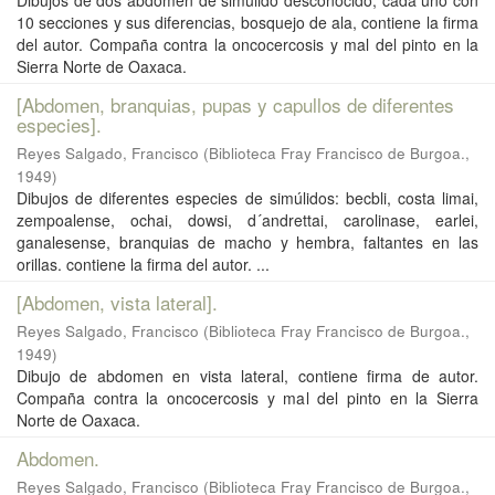
Dibujos de dos abdomen de simúlido desconocido, cada uno con
10 secciones y sus diferencias, bosquejo de ala, contiene la firma
del autor. Compaña contra la oncocercosis y mal del pinto en la
Sierra Norte de Oaxaca.
[Abdomen, branquias, pupas y capullos de diferentes
especies].
Reyes Salgado, Francisco
(
Biblioteca Fray Francisco de Burgoa.
,
1949
)
Dibujos de diferentes especies de simúlidos: becbli, costa limai,
zempoalense, ochai, dowsi, d´andrettai, carolinase, earlei,
ganalesense, branquias de macho y hembra, faltantes en las
orillas. contiene la firma del autor. ...
[Abdomen, vista lateral].
Reyes Salgado, Francisco
(
Biblioteca Fray Francisco de Burgoa.
,
1949
)
Dibujo de abdomen en vista lateral, contiene firma de autor.
Compaña contra la oncocercosis y mal del pinto en la Sierra
Norte de Oaxaca.
Abdomen.
Reyes Salgado, Francisco
(
Biblioteca Fray Francisco de Burgoa.
,